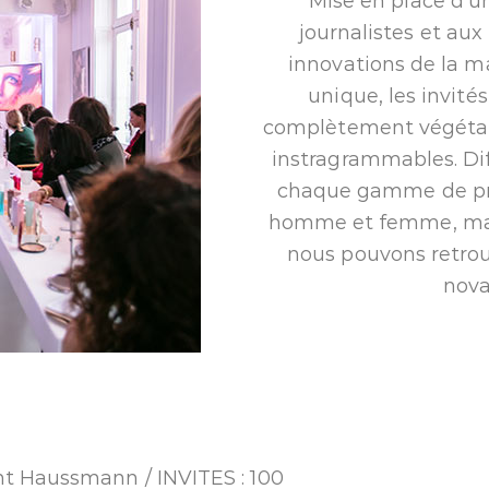
Mise en place d’u
journalistes et aux
innovations de la m
unique, les invit
complètement végétali
instragrammables. Dif
chaque gamme de prod
homme et femme, maqui
nous pouvons retrouv
nova
ent Haussmann / INVITES : 100